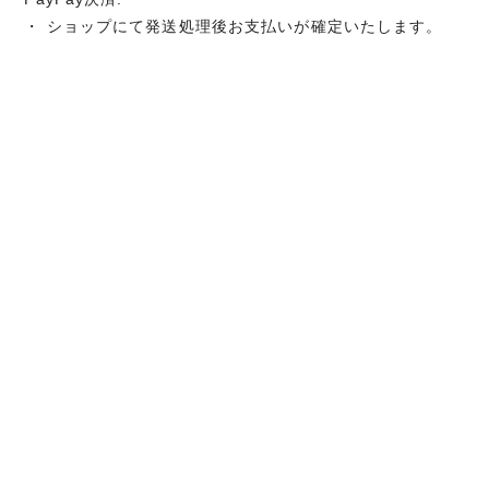
・ ショップにて発送処理後お支払いが確定いたします。
商品のお届け時期
代金のお支払い確定後、5日以内に発送いたします。
後払い決済の場合は注文確定後、5日以内に発送いたしま
す。
返品について
商品に欠陥がある場合をのぞき、基本的には返品には応じ